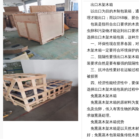
出口木架木箱
以出口为目的木制包装箱，通
理才能出口；而以OSB板、胶
包装是指符合出口要求的木质
虫卵和污染物才能达到出口要
选择出口木架木箱包装，这种方
一、环保性现在世界各国，对
木架木箱一定要符合环境保护的
二、阻隔性要强出口木架木箱
装要求自然是要有极强的阻隔性
三、抗冲击性要好在运输过程
被损害
四、经济性能经济性中，要保
选择出口木架木箱包装的过程中
免熏蒸木架木箱
免熏蒸木架木箱的原材料为复
虫及虫卵，传入有害生物的风
求做熏蒸处理。
免熏蒸木架木箱优势
免熏蒸木架木箱是以天然木材
好；免熏蒸木包装箱集传统木