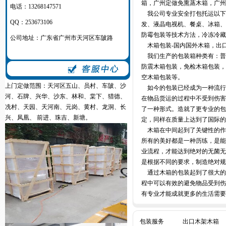
箱，广州定做免熏蒸木箱，广州
电话：13268147571
我公司专业安全打包托运以下
QQ：253673106
发、液晶电视机、餐桌、冰箱
防霉包装等技术方法，
冷冻冷藏
公司地址：广东省广州市天河区车陂路
木箱包装-国内国外木箱，出
我们生产的包装箱种类有：普
防震木箱包装，免检木箱包装
空木箱包装等。
上门定做范围：天河区五山、员村、车陂、沙
如今的包装已经成为一种流行
河、石牌、兴华、沙东、林和、棠下、猎德、
在物品货运的过程中不受到伤
冼村、天园、天河南、元岗、黄村、龙洞、长
了一种形式。造就了更专业的包
兴、凤凰、 前进、珠吉、新塘。
定，同样在质量上达到了国际的
木箱在中间起到了关键性的作
所有的美好都是一种历练，是
业流程，才能达到绝对的无菌
是根据不同的要求，制造绝对规
通过木箱的包装起到了很大的
程中可以有效的避免物品受到
有专业才能成就更多的生活需要
包装服务
出口木架木箱