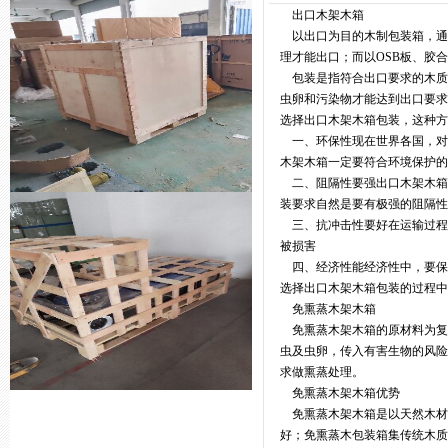
出口木架木箱
以出口为目的木制包装箱，通
理才能出口；而以OSB板、胶
包装是指符合出口要求的木质
虫卵和污染物才能达到出口要
选择出口木架木箱包装，这种方
一、环保性现在世界各国，对
木架木箱一定要符合环境保护的
二、阻隔性要强出口木架木箱
装要求自然是要有极强的阻隔性
三、抗冲击性要好在运输过程
被损害
四、经济性能经济性中，要保
选择出口木架木箱包装的过程中
免熏蒸木架木箱
免熏蒸木架木箱的原材料为复
虫及虫卵，传入有害生物的风
求做熏蒸处理。
免熏蒸木架木箱优势
免熏蒸木架木箱是以天然木材
好；免熏蒸木包装箱集传统木