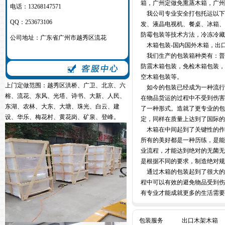
箱，广州定做免熏蒸木箱，广州
电话：13268147571
我公司专业安全打包托运以下
QQ：253673106
发、液晶电视机、餐桌、冰箱
防霉包装等技术方法，
冷冻冷藏
公司地址：广东省广州市越秀区流花
木箱包装-国内国外木箱，出
我们生产的包装箱种类有：普
防震木箱包装，免检木箱包装
空木箱包装等。
上门定做范围：越秀区洪桥、广卫、北京、六
如今的包装已经成为一种流行
榕、流花、东风、光塔、诗书、大新、人民、
在物品货运的过程中不受到伤
东湖、农林、大东、大塘、珠光、白云、建
了一种形式。造就了更专业的包
设、华乐、梅花村、黄花岗、矿泉、登峰。
定，同样在质量上达到了国际的
木箱在中间起到了关键性的作
所有的美好都是一种历练，是
业流程，才能达到绝对的无菌
是根据不同的要求，制造绝对规
通过木箱的包装起到了很大的
程中可以有效的避免物品受到
有专业才能成就更多的生活需要
包装服务
出口木架木箱